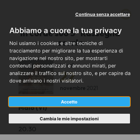
Continua senza accettare
Abbiamo a cuore la tua privacy
In corde suo 5ª Rassegna
corale
Noi usiamo i cookies e altre tecniche di
tracciamento per migliorare la tua esperienza di
navigazione nel nostro sito, per mostrarti
lunedì
contenuti personalizzati e annunci mirati, per
22
analizzare il traffico sul nostro sito, e per capire da
dove arrivano i nostri visitatori.
novembre
2021
Accetto
Malo (VI)
Cambia le mie impostazioni
Duomo dei SS. Benedetto e Gaetano
20.30