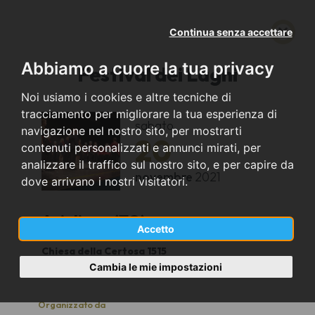
Continua senza accettare
Abbiamo a cuore la tua privacy
Festival dei Laghi
Noi usiamo i cookies e altre tecniche di
tracciamento per migliorare la tua esperienza di
sabato
navigazione nel nostro sito, per mostrarti
20
contenuti personalizzati e annunci mirati, per
analizzare il traffico sul nostro sito, e per capire da
novembre
2021
dove arrivano i nostri visitatori.
Avigliana (TO)
Accetto
Chiesa della Certosa 1515
17:00
Cambia le mie impostazioni
Organizzato da