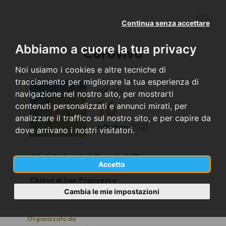
Continua senza accettare
Abbiamo a cuore la tua privacy
Corovivo
Noi usiamo i cookies e altre tecniche di
tracciamento per migliorare la tua esperienza di
sabato
navigazione nel nostro sito, per mostrarti
16
contenuti personalizzati e annunci mirati, per
analizzare il traffico sul nostro sito, e per capire da
ottobre
2021
dove arrivano i nostri visitatori.
Cividale del Friuli (UD)
Accetto
Chiesa di San Francesco
20.30
Cambia le mie impostazioni
Organizzato da