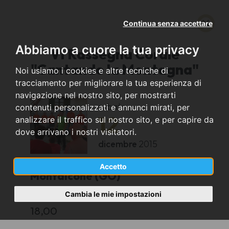
Continua senza accettare
Abbiamo a cuore la tua privacy
VI Rassegna Corale
"Cantando la Montagna"
Noi usiamo i cookies e altre tecniche di
tracciamento per migliorare la tua esperienza di
navigazione nel nostro sito, per mostrarti
sabato
contenuti personalizzati e annunci mirati, per
12
analizzare il traffico sul nostro sito, e per capire da
dove arrivano i nostri visitatori.
dicembre
2015
Accetto
Monfalcone (GO)
Cambia le mie impostazioni
Europalace Hotel
18,00