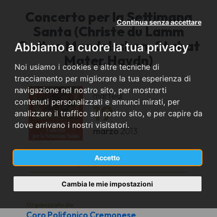
Concerto per la Settimana
Continua senza accettare
Santa (Christe du Lamm
Gottes,Mendelsshon, Stabat
Abbiamo a cuore la tua privacy
Mater,Haydn)
Noi usiamo i cookies e altre tecniche di
tracciamento per migliorare la tua esperienza di
navigazione nel nostro sito, per mostrarti
martedì
contenuti personalizzati e annunci mirati, per
19
analizzare il traffico sul nostro sito, e per capire da
dove arrivano i nostri visitatori.
marzo
2013
Accetto
Cremona (CR)
Cattedrale di Cremona
Cambia le mie impostazioni
Organizzato da
Coro Polifonico Cremonese