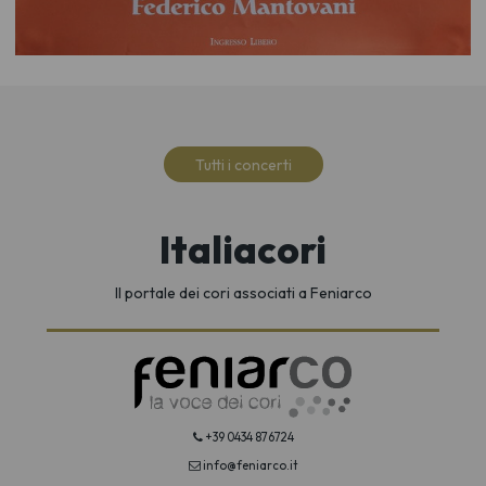
Tutti i concerti
Italiacori
Il portale dei cori associati a Feniarco
+39 0434 876724
info@feniarco.it