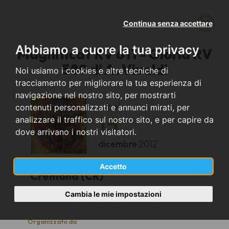
Continua senza accettare
Abbiamo a cuore la tua privacy
Magnificat RV 611 - Gloria RV
589 di A. Vivaldi
Noi usiamo i cookies e altre tecniche di
tracciamento per migliorare la tua esperienza di
navigazione nel nostro sito, per mostrarti
sabato
contenuti personalizzati e annunci mirati, per
15
analizzare il traffico sul nostro sito, e per capire da
dove arrivano i nostri visitatori.
dicembre
2012
Accetto
Cremona (CR)
Cambia le mie impostazioni
Chiesa di S. Ilario
Organizzato da