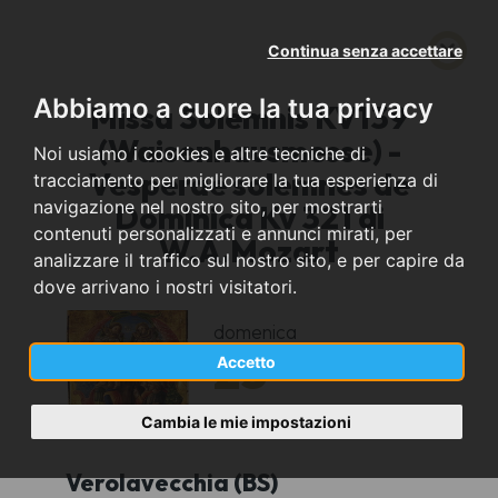
Continua senza accettare
Abbiamo a cuore la tua privacy
Missa Solemnis KV139
(Waisenhausmesse) -
Noi usiamo i cookies e altre tecniche di
Vesperae solemnes de
tracciamento per migliorare la tua esperienza di
navigazione nel nostro sito, per mostrarti
Dominica Kv 321 di
contenuti personalizzati e annunci mirati, per
W.A.Mozart
analizzare il traffico sul nostro sito, e per capire da
dove arrivano i nostri visitatori.
domenica
23
Accetto
settembre
2012
Cambia le mie impostazioni
Verolavecchia (BS)