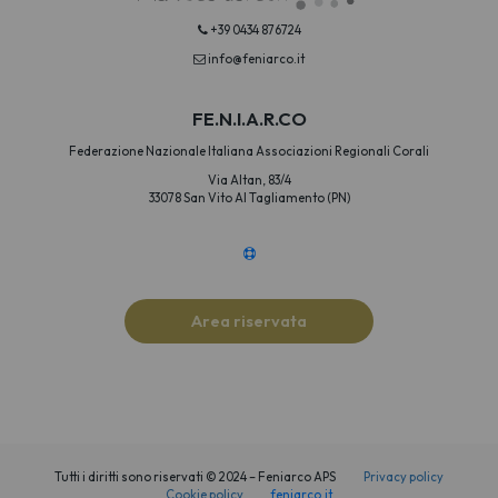
+39 0434 876724
info@feniarco.it
FE.N.I.A.R.CO
Federazione Nazionale Italiana Associazioni Regionali Corali
Via Altan, 83/4
33078 San Vito Al Tagliamento (PN)
Area riservata
Tutti i diritti sono riservati © 2024 – Feniarco APS
Privacy policy
Cookie policy
feniarco.it