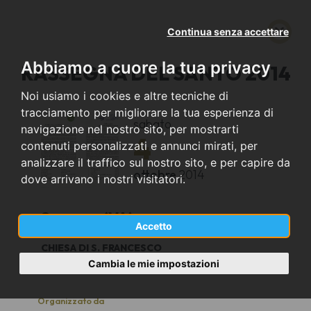
Continua senza accettare
Abbiamo a cuore la tua privacy
RASSEGNA DEL SANTO 2014
Noi usiamo i cookies e altre tecniche di
tracciamento per migliorare la tua esperienza di
sabato
navigazione nel nostro sito, per mostrarti
4
contenuti personalizzati e annunci mirati, per
analizzare il traffico sul nostro sito, e per capire da
ottobre
2014
dove arrivano i nostri visitatori.
Saronno (VA)
Accetto
CHIESA DI S. FRANCESCO
24.45
Cambia le mie impostazioni
Organizzato da