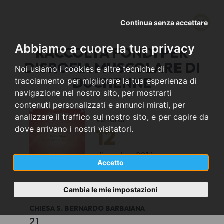
Continua senza accettare
Abbiamo a cuore la tua privacy
RACCOLTA FONDI PER
DISROFIA MUSCOLARE DI
Noi usiamo i cookies e altre tecniche di
DUCHENNE
tracciamento per migliorare la tua esperienza di
navigazione nel nostro sito, per mostrarti
contenuti personalizzati e annunci mirati, per
analizzare il traffico sul nostro sito, e per capire da
venerdì
12
dove arrivano i nostri visitatori.
dicembre
2014
Accetto
Lainate (MI)
Cambia le mie impostazioni
CHIESA S. BERNARDO BARBAIANA
21