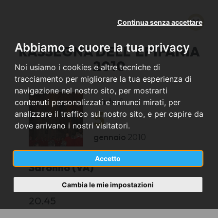
Continua senza accettare
Abbiamo a cuore la tua privacy
RASSEGNA DELL' EPIFANIA
2010
Noi usiamo i cookies e altre tecniche di
tracciamento per migliorare la tua esperienza di
navigazione nel nostro sito, per mostrarti
martedì
contenuti personalizzati e annunci mirati, per
5
analizzare il traffico sul nostro sito, e per capire da
dove arrivano i nostri visitatori.
gennaio
2010
Accetto
Saronno (VA)
Cambia le mie impostazioni
CHIESA DI S. FRANCESCO
20.45