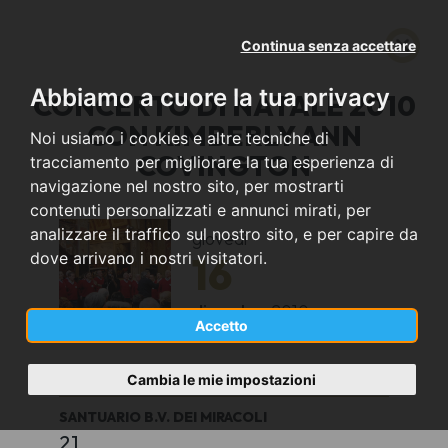
Continua senza accettare
Abbiamo a cuore la tua privacy
CONCERTO DI NATALE 2010
CON KIMBERLY ANN
Noi usiamo i cookies e altre tecniche di
COVINGTON
tracciamento per migliorare la tua esperienza di
navigazione nel nostro sito, per mostrarti
contenuti personalizzati e annunci mirati, per
analizzare il traffico sul nostro sito, e per capire da
giovedì
16
dove arrivano i nostri visitatori.
dicembre
2010
Accetto
Saronno (VA)
Cambia le mie impostazioni
SANTUARIO B.V. DEI MIRACOLI
21