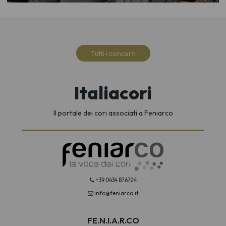
Tutti i concerti
Italiacori
Il portale dei cori associati a Feniarco
+39 0434 876724
info@feniarco.it
FE.N.I.A.R.CO