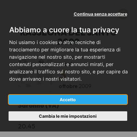
Continua senza accettare
Abbiamo a cuore la tua privacy
RASSEGNA DEL SANTO
2009
Noi usiamo i cookies e altre tecniche di
tracciamento per migliorare la tua esperienza di
navigazione nel nostro sito, per mostrarti
sabato
contenuti personalizzati e annunci mirati, per
3
analizzare il traffico sul nostro sito, e per capire da
dove arrivano i nostri visitatori.
ottobre
2009
Accetto
Saronno (VA)
Cambia le mie impostazioni
CHIESA DI S. FRANCESCO
20.45