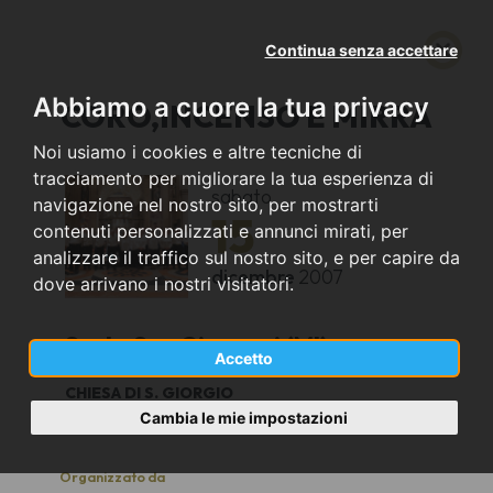
Continua senza accettare
Abbiamo a cuore la tua privacy
CORO,INCENSO E MIRRA
Noi usiamo i cookies e altre tecniche di
tracciamento per migliorare la tua esperienza di
sabato
navigazione nel nostro sito, per mostrarti
15
contenuti personalizzati e annunci mirati, per
analizzare il traffico sul nostro sito, e per capire da
dicembre
2007
dove arrivano i nostri visitatori.
Sesto San Giovanni (MI)
Accetto
CHIESA DI S. GIORGIO
21
Cambia le mie impostazioni
Organizzato da