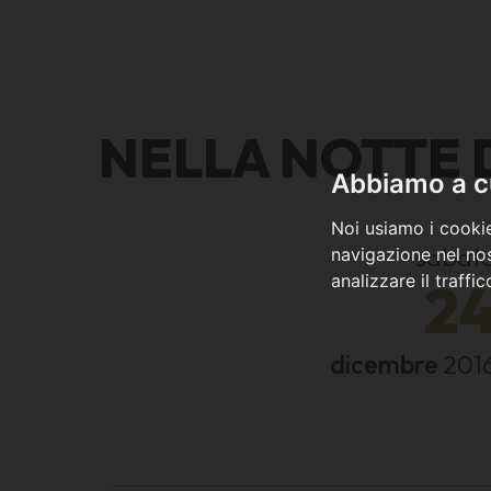
NELLA NOTTE 
Abbiamo a cu
Noi usiamo i cookie
sabat
navigazione nel nos
analizzare il traffi
2
dicembre
201