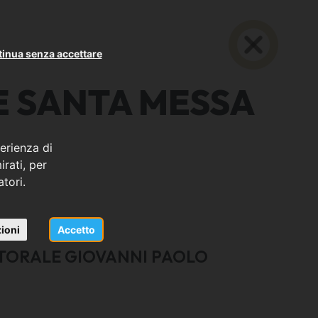
inua senza accettare
E SANTA MESSA
erienza di
rati, per
atori.
ioni
Accetto
TORALE GIOVANNI PAOLO