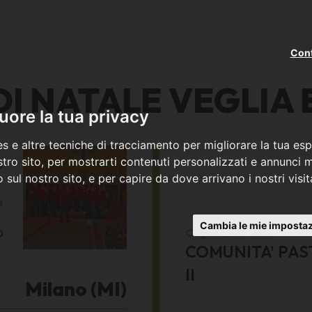
Cont
DI NATALE VEGLIA 
ore la tua privacy
s e altre tecniche di tracciamento per migliorare la tua esp
o
tro sito, per mostrarti contenuti personalizzati e annunci mi
co sul nostro sito, e per capire da dove arrivano i nostri visit
4
Cambia le mie impostaz
6
Organizzato da
COMUNITA' PAS
II
Milano (MI)