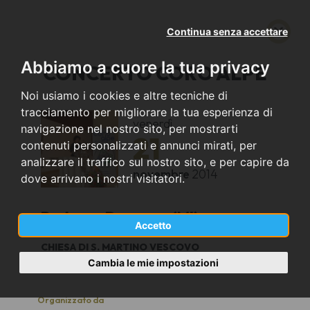
Continua senza accettare
Abbiamo a cuore la tua privacy
CONCERTO CORO ALPE
Noi usiamo i cookies e altre tecniche di
tracciamento per migliorare la tua esperienza di
venerdì
navigazione nel nostro sito, per mostrarti
21
contenuti personalizzati e annunci mirati, per
analizzare il traffico sul nostro sito, e per capire da
novembre
2014
dove arrivano i nostri visitatori.
Paderno Dugnano (MI)
Accetto
CHIESA DI S. MARTINO VESCOVO
21
Cambia le mie impostazioni
Organizzato da