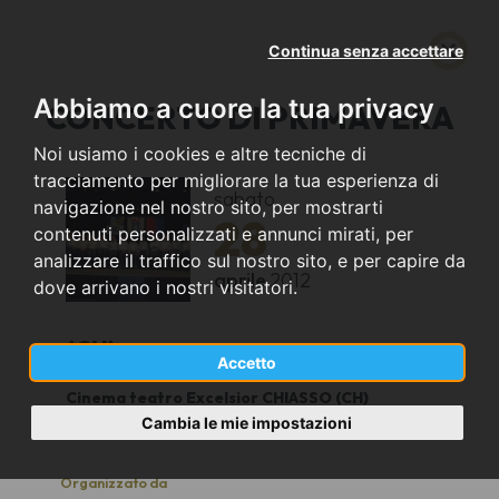
Continua senza accettare
Abbiamo a cuore la tua privacy
CONCERTO DI PRIMAVERA
Noi usiamo i cookies e altre tecniche di
tracciamento per migliorare la tua esperienza di
sabato
navigazione nel nostro sito, per mostrarti
28
contenuti personalizzati e annunci mirati, per
analizzare il traffico sul nostro sito, e per capire da
aprile
2012
dove arrivano i nostri visitatori.
(CH)
Accetto
Cinema teatro Excelsior CHIASSO (CH)
18
Cambia le mie impostazioni
Organizzato da