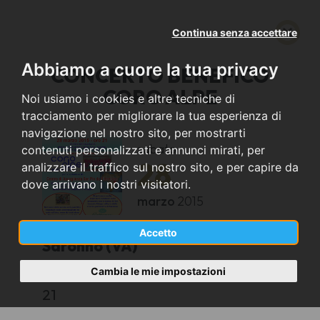
Continua senza accettare
Abbiamo a cuore la tua privacy
CONCERTO BENEFICO
CORO ALPE
Noi usiamo i cookies e altre tecniche di
tracciamento per migliorare la tua esperienza di
navigazione nel nostro sito, per mostrarti
sabato
contenuti personalizzati e annunci mirati, per
28
analizzare il traffico sul nostro sito, e per capire da
dove arrivano i nostri visitatori.
marzo
2015
Accetto
Saronno (VA)
Cambia le mie impostazioni
TEATRO REGINA PACIS
21