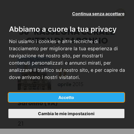
Continua senza accettare
Abbiamo a cuore la tua privacy
36ª RASSEGNA CORALE
CITTA' DI SARONNO
Noi usiamo i cookies e altre tecniche di
tracciamento per migliorare la tua esperienza di
navigazione nel nostro sito, per mostrarti
sabato
contenuti personalizzati e annunci mirati, per
11
analizzare il traffico sul nostro sito, e per capire da
dove arrivano i nostri visitatori.
aprile
2015
Accetto
Saronno (VA)
Cambia le mie impostazioni
SANTUARIO B.V. DEI MIRACOLI
21