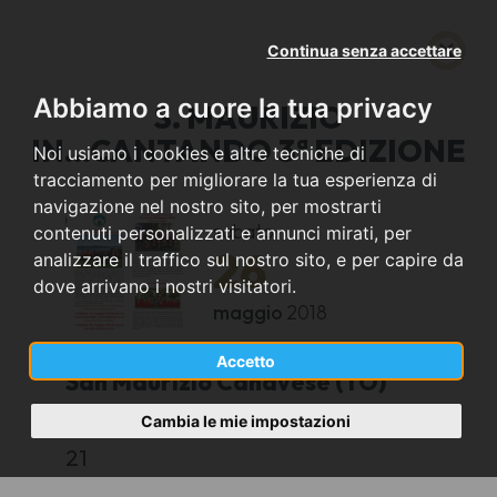
Continua senza accettare
Abbiamo a cuore la tua privacy
S. MAURIZIO
IN...CANTANDO 3ª EDIZIONE
Noi usiamo i cookies e altre tecniche di
tracciamento per migliorare la tua esperienza di
navigazione nel nostro sito, per mostrarti
sabato
contenuti personalizzati e annunci mirati, per
26
analizzare il traffico sul nostro sito, e per capire da
dove arrivano i nostri visitatori.
maggio
2018
Accetto
San Maurizio Canavese (TO)
Cambia le mie impostazioni
SALONE PRROCCHIALE
21