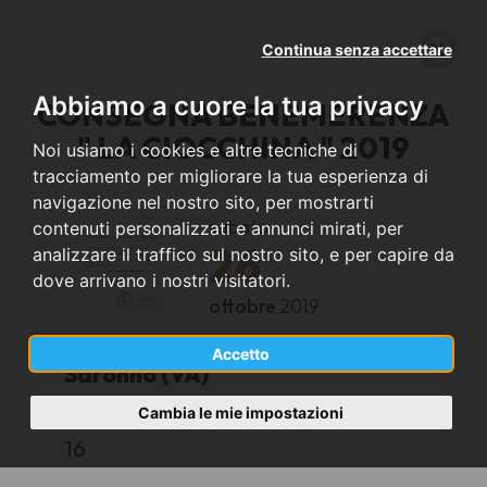
Continua senza accettare
Abbiamo a cuore la tua privacy
CONSEGNA BENEMERENZA
" LA CIOCCHINA " 2019
Noi usiamo i cookies e altre tecniche di
tracciamento per migliorare la tua esperienza di
navigazione nel nostro sito, per mostrarti
sabato
contenuti personalizzati e annunci mirati, per
26
analizzare il traffico sul nostro sito, e per capire da
dove arrivano i nostri visitatori.
ottobre
2019
Accetto
Saronno (VA)
Cambia le mie impostazioni
SALA CONSIGLIARE VANELLI
16