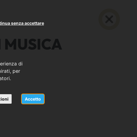
inua senza accettare
N MUSICA
erienza di
rati, per
atori.
ioni
Accetto