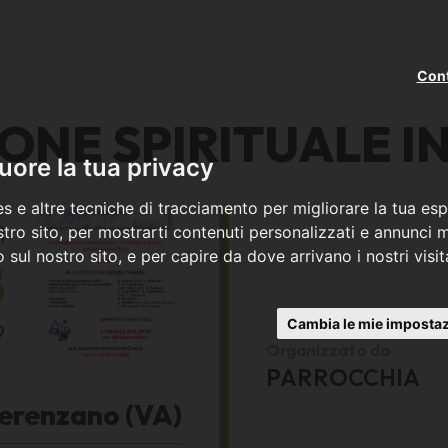
Cont
ONE SPIRITUALE I
ore la tua privacy
s e altre tecniche di tracciamento per migliorare la tua esp
ì
tro sito, per mostrarti contenuti personalizzati e annunci mi
co sul nostro sito, e per capire da dove arrivano i nostri visit
8
Cambia le mie impostaz
9
Organizzato da
PARROCCHIA
erenzano (VA)