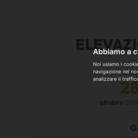
ELEVAZI
Abbiamo a cu
Noi usiamo i cookie
luned
navigazione nel nos
analizzare il traffi
2
ottobre
201
G