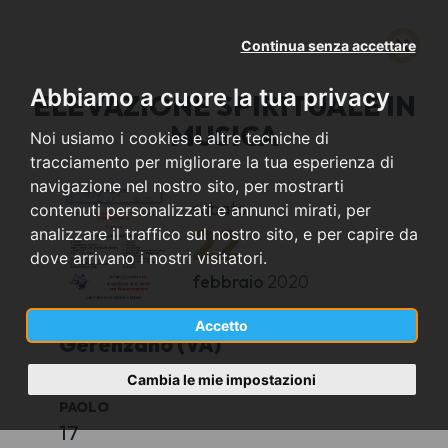
Continua senza accettare
Abbiamo a cuore la tua privacy
ELEVAZIONE SPIRITUALE IN
MUSICA
Noi usiamo i cookies e altre tecniche di
tracciamento per migliorare la tua esperienza di
navigazione nel nostro sito, per mostrarti
sabato
contenuti personalizzati e annunci mirati, per
22
analizzare il traffico sul nostro sito, e per capire da
dove arrivano i nostri visitatori.
febbraio
2020
Accetto
Gerenzano (VA)
Cambia le mie impostazioni
PARROCCHIA PREPOSITURALE SS. PIETRO E
PAOLO
17