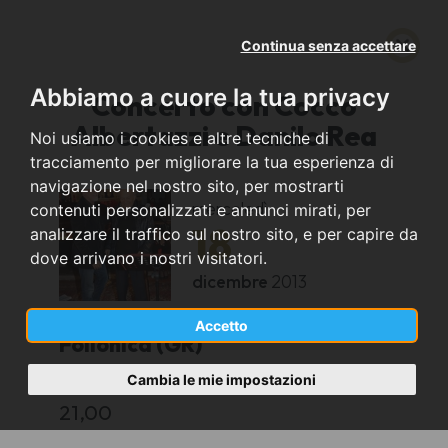
Continua senza accettare
Abbiamo a cuore la tua privacy
Concerto con Cocco
Albertazzi e Danilo Rea
Noi usiamo i cookies e altre tecniche di
tracciamento per migliorare la tua esperienza di
navigazione nel nostro sito, per mostrarti
mercoledì
contenuti personalizzati e annunci mirati, per
18
analizzare il traffico sul nostro sito, e per capire da
dove arrivano i nostri visitatori.
dicembre
2013
Accetto
Follonica (GR)
Cambia le mie impostazioni
Cattedrale San Leopoldo
21,00