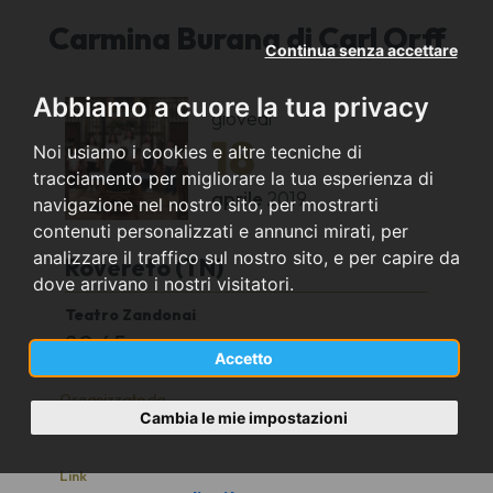
Carmina Burana di Carl Orff
Continua senza accettare
Abbiamo a cuore la tua privacy
giovedì
18
Noi usiamo i cookies e altre tecniche di
tracciamento per migliorare la tua esperienza di
aprile
2019
navigazione nel nostro sito, per mostrarti
contenuti personalizzati e annunci mirati, per
analizzare il traffico sul nostro sito, e per capire da
Rovereto (TN)
dove arrivano i nostri visitatori.
Teatro Zandonai
20:45
Accetto
Organizzato da
Cambia le mie impostazioni
Coro Anzolim de la Tor - Voci Bianche
Link