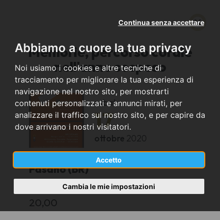
Continua senza accettare
Abbiamo a cuore la tua privacy
Memorie, percorso corale
nell'anno sospeso
Noi usiamo i cookies e altre tecniche di
tracciamento per migliorare la tua esperienza di
navigazione nel nostro sito, per mostrarti
sabato
contenuti personalizzati e annunci mirati, per
17
analizzare il traffico sul nostro sito, e per capire da
dove arrivano i nostri visitatori.
ottobre
2020
Accetto
Fasano (BR)
Cambia le mie impostazioni
Chiesa di Santa Maria de la Salette
20,00