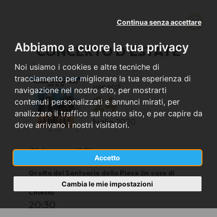
Continua senza accettare
Abbiamo a cuore la tua privacy
CONCERTO D'ESTATE
Noi usiamo i cookies e altre tecniche di
tracciamento per migliorare la tua esperienza di
venerdì
navigazione nel nostro sito, per mostrarti
24
contenuti personalizzati e annunci mirati, per
analizzare il traffico sul nostro sito, e per capire da
luglio
2020
dove arrivano i nostri visitatori.
Chiampo (VI)
Accetto
Grotta del Santuario della Pieve (in caso di
maltempo il concerto si terrà presso la Nuova
Cambia le mie impostazioni
Chiesa)
20:30