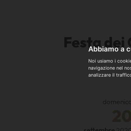
Festa dei
Abbiamo a cu
Noi usiamo i cookie
navigazione nel nos
analizzare il traffi
domenic
2
settembre
202