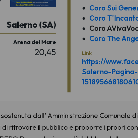
Coro Sui Gener
Coro T'Incant
Salerno (SA)
Coro AVivaVo
Coro The Ange
Arena del Mare
20,45
Link
https://www.fa
Salerno-Pagina-u
15189566818061
sostenuta dall’ Amministrazione Comunale di
 di ritrovare il pubblico e proporre i propri co