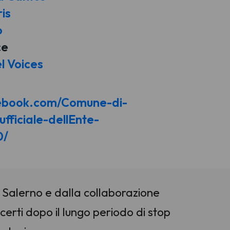
is
o
ce
l Voices
cebook.com/Comune-di-
fficiale-dellEnte-
0/
 Salerno e dalla collaborazione
ncerti dopo il lungo periodo di stop