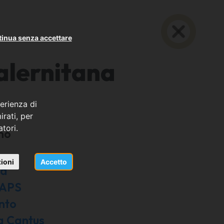
inua senza accettare
alernitana
erienza di
rati, per
atori.
no
di
ioni
Accetto
ed
 APS
nto
a Cantus