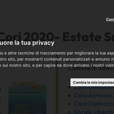
Cont
 Cori 2020- Estate S
ore la tua privacy
s e altre tecniche di tracciamento per migliorare la tua esp
tro sito, per mostrarti contenuti personalizzati e annunci mi
Organizzato da
co sul nostro sito, e per capire da dove arrivano i nostri visit
Comune di Saler
Con la partecipazione 
Cambia le mie impostaz
Coro Ultrajoy
a
Coro Armonia
0
Coro Daltroca
Corale Libenti
0