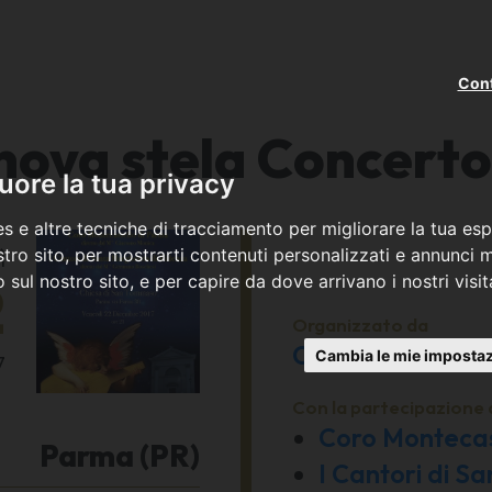
Cont
a nova stela Concerto
ore la tua privacy
s e altre tecniche di tracciamento per migliorare la tua esp
ì
tro sito, per mostrarti contenuti personalizzati e annunci mi
co sul nostro sito, e per capire da dove arrivano i nostri visit
2
Organizzato da
Coro Montecaste
Cambia le mie impostaz
7
Con la partecipazione 
Coro Montecas
Parma (PR)
I Cantori di S