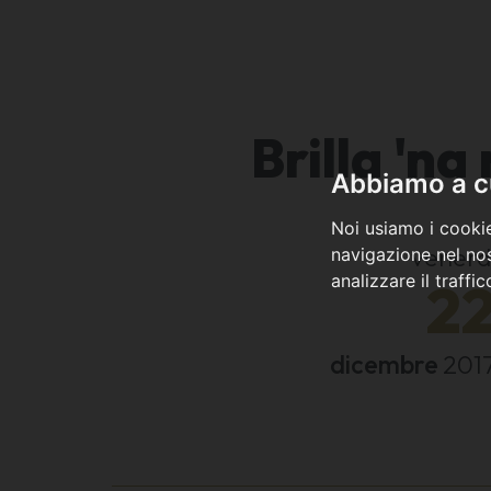
Brilla 'n
Abbiamo a cu
Noi usiamo i cookie
venerd
navigazione nel nos
analizzare il traffi
2
dicembre
201