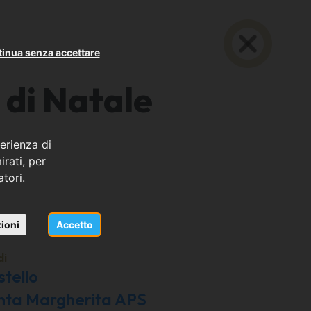
inua senza accettare
 di Natale
erienza di
rati, per
atori.
llo
ioni
Accetto
di
tello
anta Margherita APS