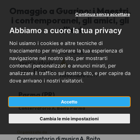
Omaggio a Guarino: i Maestri,
Continua senza accettare
i contemporanei, gli amici, gli
allievi
Abbiamo a cuore la tua privacy
Noi usiamo i cookies e altre tecniche di
tracciamento per migliorare la tua esperienza di
mercoledì
navigazione nel nostro sito, per mostrarti
6
contenuti personalizzati e annunci mirati, per
analizzare il traffico sul nostro sito, e per capire da
novembre
2019
dove arrivano i nostri visitatori.
Parma (PR)
Accetto
Conservatorio A. Boito Parma
19,00
Cambia le mie impostazioni
Organizzato da
Conservatorio di musica A. Boito