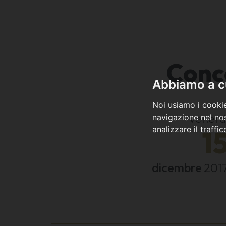
Conc
Abbiamo a cu
Noi usiamo i cookie
venerd
navigazione nel nos
analizzare il traffi
1
dicembre
201