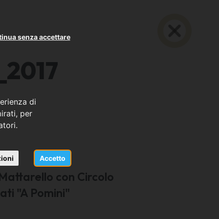
inua senza accettare
_2017
erienza di
rati, per
atori.
ioni
Accetto
 Mattarello con Circolo
ati "A Pomini"