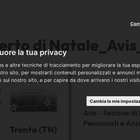
Cont
erto di Natale_Avis
ore la tua privacy
s e altre tecniche di tracciamento per migliorare la tua esp
ì
tro sito, per mostrarti contenuti personalizzati e annunci mi
co sul nostro sito, e per capire da dove arrivano i nostri visit
5
Cambia le mie impostaz
7
Organizzato da
Avis - Sezione di
Pensionati e Anzi
Trento (TN)