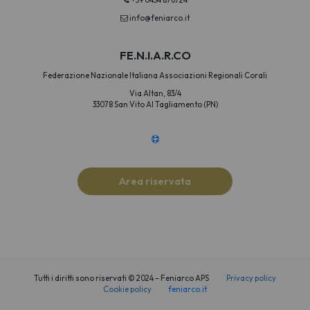
+39 0434 876724
info@feniarco.it
FE.N.I.A.R.CO
Federazione Nazionale Italiana Associazioni Regionali Corali
Via Altan, 83/4
33078 San Vito Al Tagliamento (PN)
Area riservata
Tutti i diritti sono riservati © 2024 – Feniarco APS
Privacy policy
Cookie policy
feniarco.it