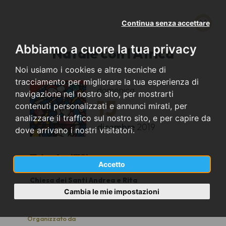
Continua senza accettare
Abbiamo a cuore la tua privacy
Natale con l'Africa
Noi usiamo i cookies e altre tecniche di
tracciamento per migliorare la tua esperienza di
domenica
navigazione nel nostro sito, per mostrarti
15
contenuti personalizzati e annunci mirati, per
analizzare il traffico sul nostro sito, e per capire da
dicembre
2019
dove arrivano i nostri visitatori.
Trieste (TS)
Accetto
Chiesa dei Santi Andrea e Rita
20:30
Cambia le mie impostazioni
Organizzato da