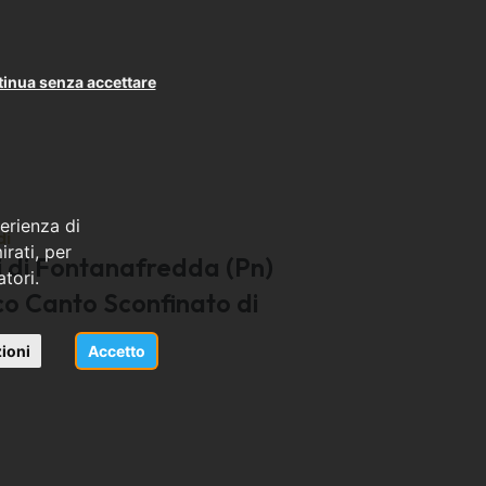
inua senza accettare
erienza di
di
rati, per
i di Fontanafredda (Pn)
atori.
co Canto Sconfinato di
ioni
Accetto