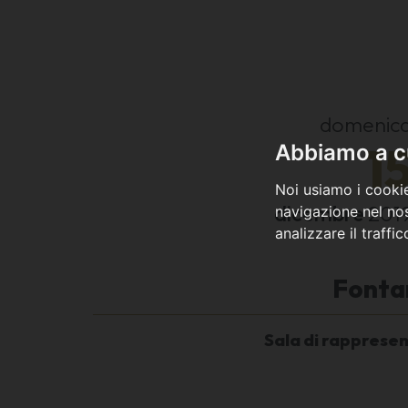
domenic
1
Abbiamo a cu
Noi usiamo i cookie
dicembre
201
navigazione nel nos
analizzare il traffi
Fonta
Sala di rappresen