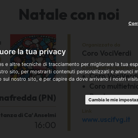
Natale con noi
Cont
a
Organizzato da
5
ore la tua privacy
Coro VociVerdi
s e altre tecniche di tracciamento per migliorare la tua esp
Con la partecipazione 
9
tro sito, per mostrarti contenuti personalizzati e annunci mi
Coro VociVerd
co sul nostro sito, e per capire da dove arrivano i nostri visit
Coro multietni
Pordenone
nafredda (PN)
Cambia le mie impostaz
Link
tanza di Ca' Anselmi
www.uscifvg.it
16:00