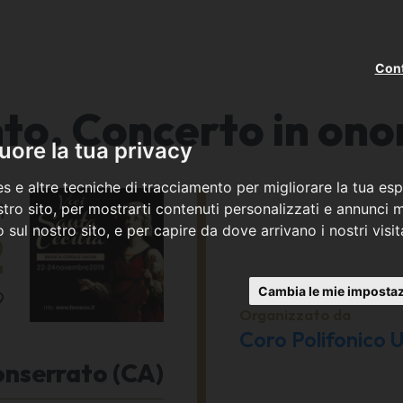
Cont
o. Concerto in onor
ore la tua privacy
s e altre tecniche di tracciamento per migliorare la tua esp
ì
tro sito, per mostrarti contenuti personalizzati e annunci mi
co sul nostro sito, e per capire da dove arrivano i nostri visit
2
Cambia le mie impostaz
9
Organizzato da
Coro Polifonico 
nserrato (CA)