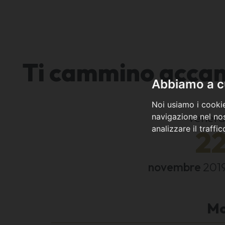
Ti cammino accant
Abbiamo a cu
Noi usiamo i cookie
venerd
navigazione nel nos
analizzare il traffi
2
novembre
201
Mo