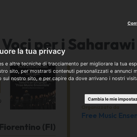
Cont
Voci per i Saharawi
ore la tua privacy
s e altre tecniche di tracciamento per migliorare la tua esp
o
tro sito, per mostrarti contenuti personalizzati e annunci mi
co sul nostro sito, e per capire da dove arrivano i nostri visit
1
Cambia le mie impostaz
9
Organizzato da
Free Music Ense
Fiorentino (FI)