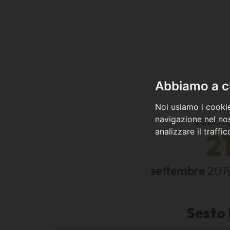
Abbiamo a cu
Noi usiamo i cookie
sabat
navigazione nel nos
analizzare il traffi
2
settembre
201
Sesto 