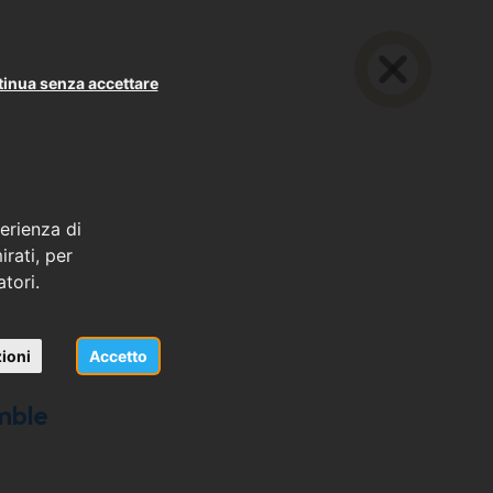
inua senza accettare
erienza di
rati, per
atori.
ioni
Accetto
mble