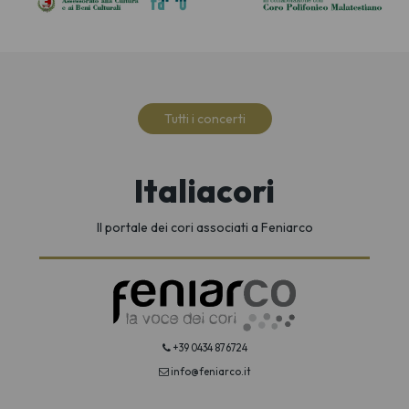
Tutti i concerti
Italiacori
Il portale dei cori associati a Feniarco
+39 0434 876724
info@feniarco.it