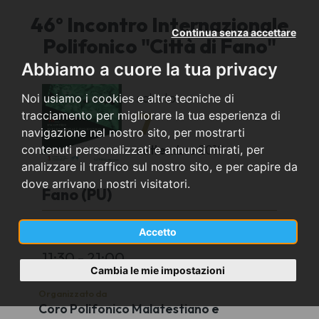
46° Incontro Internazionale
Continua senza accettare
Polifonico "Città di Fano"
Abbiamo a cuore la tua privacy
sabato
Noi usiamo i cookies e altre tecniche di
7
tracciamento per migliorare la tua esperienza di
navigazione nel nostro sito, per mostrarti
settembre
2019
contenuti personalizzati e annunci mirati, per
analizzare il traffico sul nostro sito, e per capire da
dove arrivano i nostri visitatori.
Fano (PU)
Concerti in chiese, chiostri e piazze del centro
Accetto
storico
11:30 - 21:00
Cambia le mie impostazioni
Organizzato da
Coro Polifonico Malatestiano e