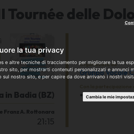
I Tournée delle Dol
Cont
ì
1
ore la tua privacy
s e altre tecniche di tracciamento per migliorare la tua esp
Organizzato da
9
tro sito, per mostrarti contenuti personalizzati e annunci mi
Gruppo Vocale Cr
co sul nostro sito, e per capire da dove arrivano i nostri visit
Con la partecipazione 
 in Badia (BZ)
Coro Liberi Ca
Cambia le mie impostaz
 Franz A. Rottonara
21:15