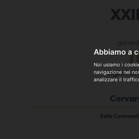
XXII
gioved
1
Abbiamo a cu
Noi usiamo i cookie
luglio
201
navigazione nel nos
analizzare il traffi
Corvara
Sala Comunale