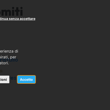
omiti
inua senza accettare
erienza di
rati, per
istallo
atori.
di
ntores
ioni
Accetto