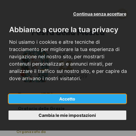
Continua senza accettare
Abbiamo a cuore la tua privacy
Festa della Musica
Noi usiamo i cookies e altre tecniche di
tracciamento per migliorare la tua esperienza di
sabato
navigazione nel nostro sito, per mostrarti
22
contenuti personalizzati e annunci mirati, per
analizzare il traffico sul nostro sito, e per capire da
giugno
2019
dove arrivano i nostri visitatori.
Parma (PR)
Accetto
Oratorio delle Grazie
18.30
Cambia le mie impostazioni
Organizzato da