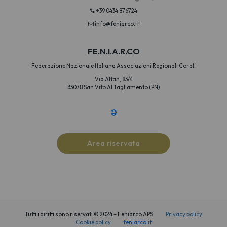
+39 0434 876724
info@feniarco.it
FE.N.I.A.R.CO
Federazione Nazionale Italiana Associazioni Regionali Corali
Via Altan, 83/4
33078 San Vito Al Tagliamento (PN)
Area riservata
Tutti i diritti sono riservati © 2024 – Feniarco APS
Privacy policy
Cookie policy
feniarco.it