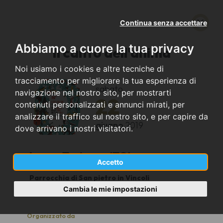
Continua senza accettare
Abbiamo a cuore la tua privacy
Il canto dell'anima
Noi usiamo i cookies e altre tecniche di
tracciamento per migliorare la tua esperienza di
sabato
navigazione nel nostro sito, per mostrarti
22
contenuti personalizzati e annunci mirati, per
analizzare il traffico sul nostro sito, e per capire da
giugno
2019
dove arrivano i nostri visitatori.
Lanzo Torinese (TO)
Accetto
Parrocchia di San pietro in Vincoli
21.00
Cambia le mie impostazioni
Organizzato da