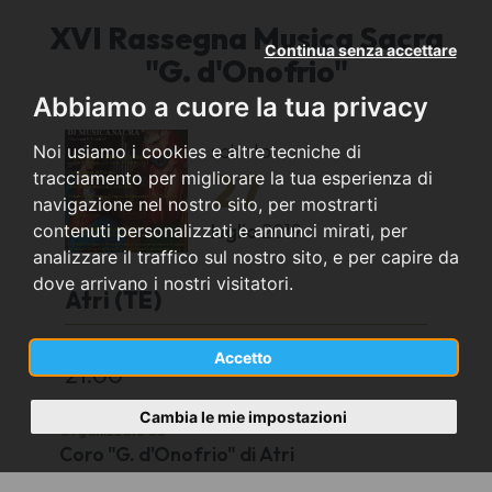
XVI Rassegna Musica Sacra
Continua senza accettare
"G. d'Onofrio"
Abbiamo a cuore la tua privacy
sabato
Noi usiamo i cookies e altre tecniche di
27
tracciamento per migliorare la tua esperienza di
navigazione nel nostro sito, per mostrarti
luglio
2019
contenuti personalizzati e annunci mirati, per
analizzare il traffico sul nostro sito, e per capire da
dove arrivano i nostri visitatori.
Atri (TE)
Cattedrale di Santa Maria Assunta
Accetto
21:00
Cambia le mie impostazioni
Organizzato da
Coro "G. d'Onofrio" di Atri