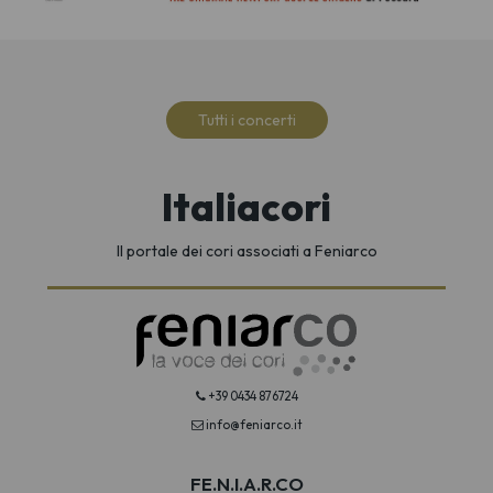
Tutti i concerti
Italiacori
Il portale dei cori associati a Feniarco
+39 0434 876724
info@feniarco.it
FE.N.I.A.R.CO