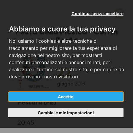
Continua senza accettare
Abbiamo a cuore la tua privacy
Festa della Musica - Cori in
Festa
Noi usiamo i cookies e altre tecniche di
tracciamento per migliorare la tua esperienza di
navigazione nel nostro sito, per mostrarti
sabato
contenuti personalizzati e annunci mirati, per
22
analizzare il traffico sul nostro sito, e per capire da
dove arrivano i nostri visitatori.
giugno
2019
Accetto
Pescara (PE)
Cambia le mie impostazioni
Auditorium del Conservatorio "L. D'Annunzio"
20:45