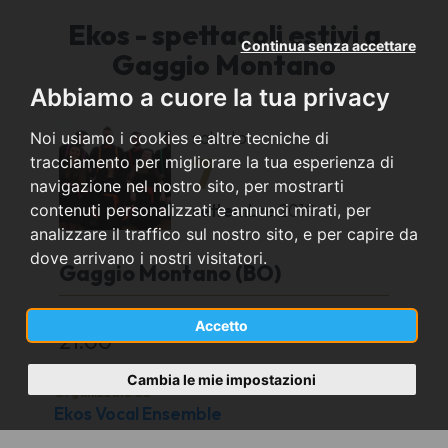
Ekos - spettacoli estivi a
Continua senza accettare
Gaggio Montano
Abbiamo a cuore la tua privacy
sabato
Noi usiamo i cookies e altre tecniche di
7
tracciamento per migliorare la tua esperienza di
navigazione nel nostro sito, per mostrarti
settembre
2019
contenuti personalizzati e annunci mirati, per
analizzare il traffico sul nostro sito, e per capire da
dove arrivano i nostri visitatori.
Gaggio Montano (BO)
Piazza
Accetto
21:00
Cambia le mie impostazioni
Organizzato da
Ekos Vocal Ensemble