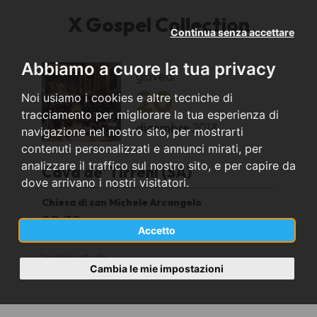
X Gospel Collection
Continua senza accettare
Abbiamo a cuore la tua privacy
giovedì
20
Noi usiamo i cookies e altre tecniche di
tracciamento per migliorare la tua esperienza di
dicembre
2018
navigazione nel nostro sito, per mostrarti
contenuti personalizzati e annunci mirati, per
analizzare il traffico sul nostro sito, e per capire da
Cava de' Tirreni (SA)
dove arrivano i nostri visitatori.
Chiesa di san Michele Arcangelo
20,30
Accetto
Organizzato da
Cambia le mie impostazioni
Coro Armonia APS