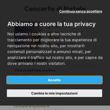
Concerto di Natale
Continua senza accettare
Abbiamo a cuore la tua privacy
giovedì
20
Noi usiamo i cookies e altre tecniche di
tracciamento per migliorare la tua esperienza di
dicembre
2018
navigazione nel nostro sito, per mostrarti
contenuti personalizzati e annunci mirati, per
analizzare il traffico sul nostro sito, e per capire da
Suzzara (MN)
dove arrivano i nostri visitatori.
Chiesa dell'Immacolata
21.00 - 23:00
Accetto
Organizzato da
Cambia le mie impostazioni
Coro G.P. da Palestrina
Con la partecipazione di