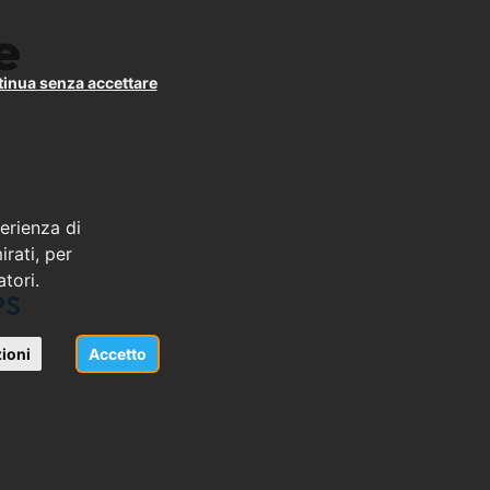
e
inua senza accettare
erienza di
rati, per
atori.
PS
ioni
Accetto