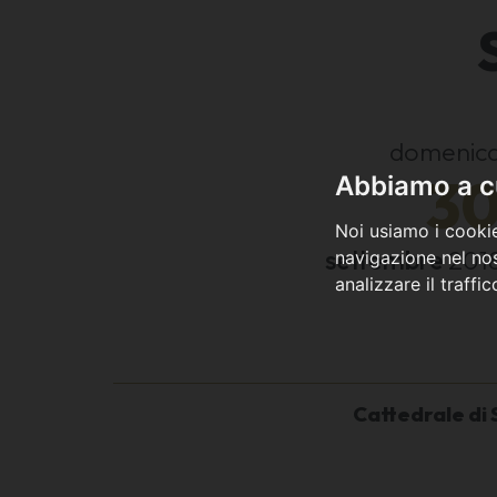
domenic
3
Abbiamo a cu
Noi usiamo i cookie
settembre
201
navigazione nel nos
analizzare il traffi
Cattedrale di