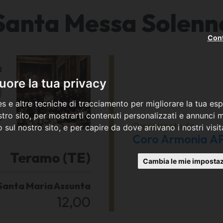
Santa Messa Solenn
Cont
a
0
ore la tua privacy
s e altre tecniche di tracciamento per migliorare la tua esp
8
tro sito, per mostrarti contenuti personalizzati e annunci mi
Organizzato da
co sul nostro sito, e per capire da dove arrivano i nostri visit
Coro Armonia A
Teramo (TE)
Cambia le mie impostaz
 Santa Maria Assunta
12,00