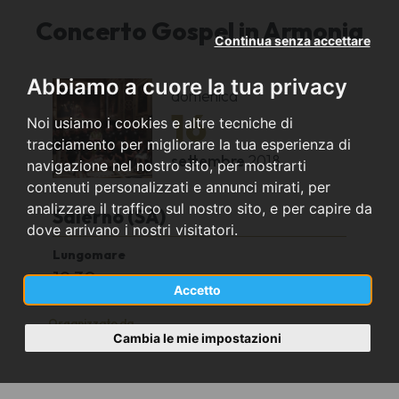
Concerto Gospel in Armonia
Continua senza accettare
Abbiamo a cuore la tua privacy
domenica
16
Noi usiamo i cookies e altre tecniche di
tracciamento per migliorare la tua esperienza di
settembre
2018
navigazione nel nostro sito, per mostrarti
contenuti personalizzati e annunci mirati, per
analizzare il traffico sul nostro sito, e per capire da
Salerno (SA)
dove arrivano i nostri visitatori.
Lungomare
19,30
Accetto
Organizzato da
Cambia le mie impostazioni
Coro Armonia APS