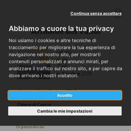
Continua senza accettare
Abbiamo a cuore la tua privacy
Armonie del Vanoi
Noi usiamo i cookies e altre tecniche di
tracciamento per migliorare la tua esperienza di
sabato
navigazione nel nostro sito, per mostrarti
15
contenuti personalizzati e annunci mirati, per
analizzare il traffico sul nostro sito, e per capire da
settembre
2018
dove arrivano i nostri visitatori.
Canal San Bovo (TN)
Accetto
Chiesa di Caoria
20:45
Cambia le mie impostazioni
Organizzato da