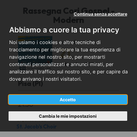
Rassegna Cori Gospel -
Continua senza accettare
Modern
Abbiamo a cuore la tua privacy
venerdì
Noi usiamo i cookies e altre tecniche di
21
tracciamento per migliorare la tua esperienza di
navigazione nel nostro sito, per mostrarti
settembre
2018
contenuti personalizzati e annunci mirati, per
analizzare il traffico sul nostro sito, e per capire da
dove arrivano i nostri visitatori.
Pisa (PI)
Teatro LUMIERE - Via del Tidi 6
Accetto
21:30
Cambia le mie impostazioni
Organizzato da
St. Jacob's Choir