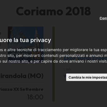
Coriamo 2018
Cont
a
0
ore la tua privacy
s e altre tecniche di tracciamento per migliorare la tua esp
Organizzato da
8
tro sito, per mostrarti contenuti personalizzati e annunci mi
Ekos Vocal Ense
co sul nostro sito, e per capire da dove arrivano i nostri visit
Link
irandola (MO)
www.aerco.it
Cambia le mie impostaz
Piazza XX Settembre
18:00