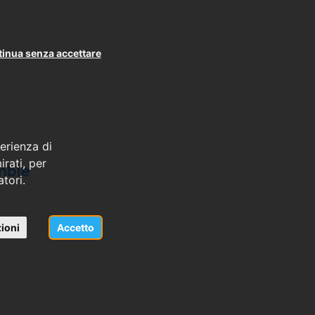
inua senza accettare
erienza di
rati, per
mble
atori.
ioni
Accetto