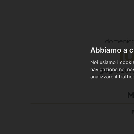
domenic
1
Abbiamo a cu
Noi usiamo i cookie
giugno
201
navigazione nel nos
analizzare il traffi
M