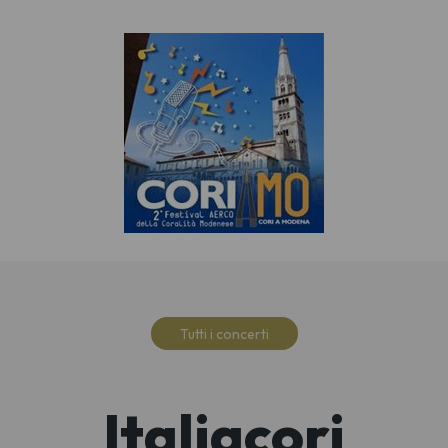
Tutti i concerti
Italiacori