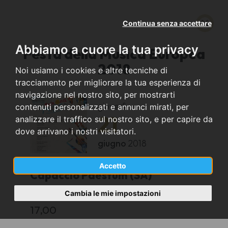
Continua senza accettare
Abbiamo a cuore la tua privacy
Festa della Musica Europea
2018
Noi usiamo i cookies e altre tecniche di
tracciamento per migliorare la tua esperienza di
navigazione nel nostro sito, per mostrarti
giovedì
contenuti personalizzati e annunci mirati, per
21
analizzare il traffico sul nostro sito, e per capire da
dove arrivano i nostri visitatori.
giugno
2018
Accetto
Capaccio Paestum (SA)
Cambia le mie impostazioni
Museo Archeologico e Tempio di Cerere
17,00