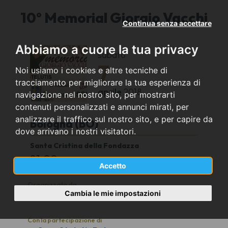
10° Memorial Giorgio Vacchi
Continua senza accettare
Abbiamo a cuore la tua privacy
sabato
7
Noi usiamo i cookies e altre tecniche di
tracciamento per migliorare la tua esperienza di
aprile
2018
navigazione nel nostro sito, per mostrarti
contenuti personalizzati e annunci mirati, per
analizzare il traffico sul nostro sito, e per capire da
Bologna (BO)
dove arrivano i nostri visitatori.
Santa Cristina della Fondazza
21.00
Accetto
Organizzato da
Cambia le mie impostazioni
Coro Stelutis Bologna
Con la partecipazione di